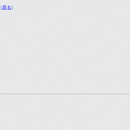
[
戻る
]