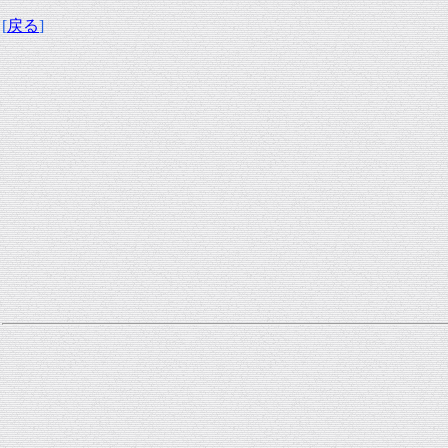
[
戻る
]