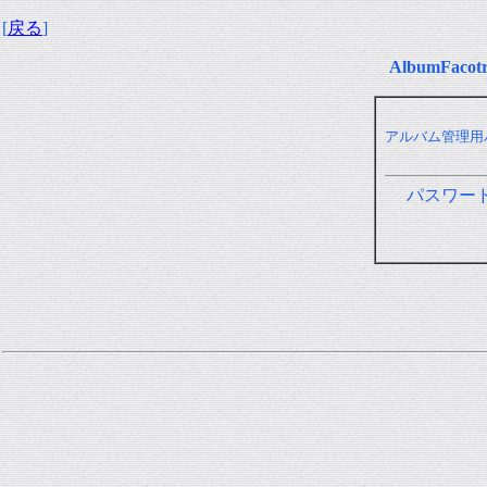
[
戻る
]
AlbumFa
アルバム管理用
パスワー