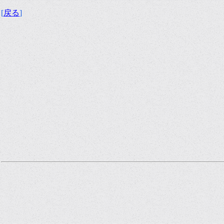
[
戻る
]