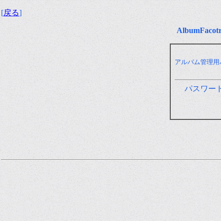
[
戻る
]
AlbumFa
アルバム管理用
パスワー