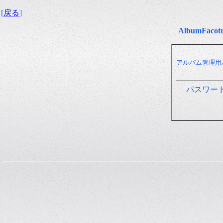
[
戻る
]
AlbumFa
アルバム管理用
パスワー