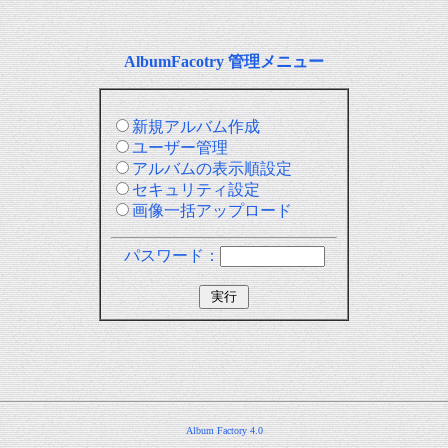
AlbumFacotry 管理メニュー
新規アルバム作成
ユーザー管理
アルバムの表示順設定
セキュリティ設定
画像一括アップロード
パスワード：
Album Factory 4.0