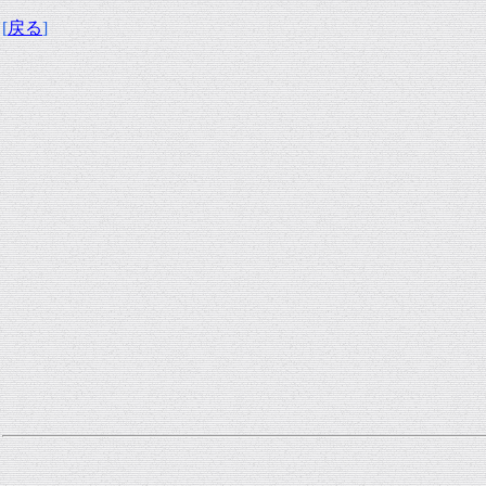
[
戻る
]