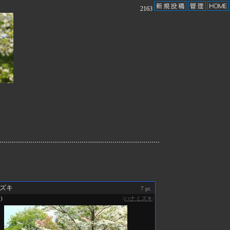
2163
ズキ
7 pt.
/
ハナミズキ
/
0)