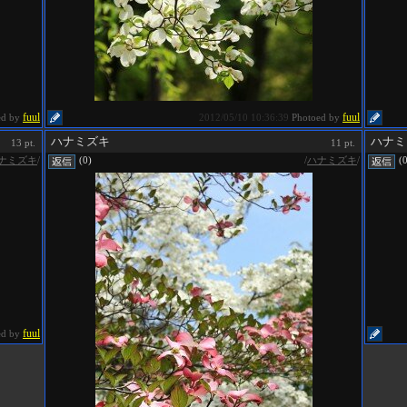
fuul
fuul
ed by
2012/05/10 10:36:39
Photoed by
ハナミズキ
ハナミ
13 pt.
11 pt.
ナミズキ
/
/
ハナミズキ
/
(0)
(
fuul
ed by