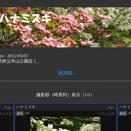
to : 2012/05/07
武秩父羊山公園近く。
HOME
撮影順（時系列）表示（1/1）
ハナミズキ
ハナミ
6 pt.
6 pt.
ナミズキ
/
/
ハナミズキ
/
(0)
(