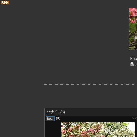
Pho
西
ハナミズキ
/
ハ
(0)