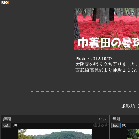
Photo : 2012/10/03
大陽寺の帰り立ち寄りました
西武線高麗駅より徒歩１０分
撮影順（
無題
無題
13 pt.
/
曼珠沙華
/
(0)
(0)