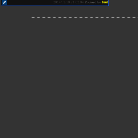
fuul
2014/02/10 21:02:04
Photoed by