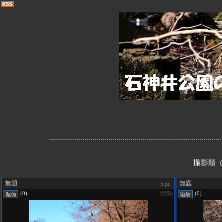
撮影順（
無題
無題
5 pt.
/
野鳥
/
(0)
(0)