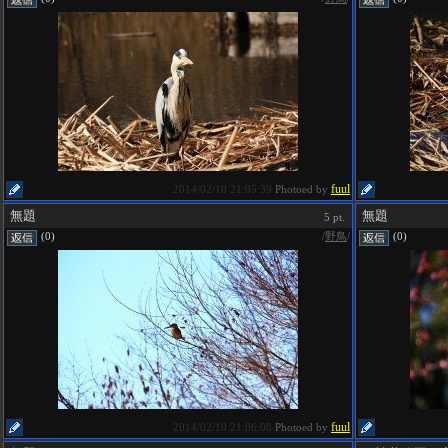
fuul
2014/02/10 21:05:39
Photoed by
無題
無題
5 pt.
/
野鳥
/
(0)
(0)
fuul
2014/02/10 21:06:08
Photoed by