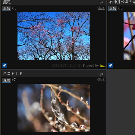
無題
石神井公園の
9 pt.
/
寒梅
/
(0)
(0)
fuul
2014/02/10 21:07:21
Photoed by
ネコヤナギ
2 pt.
/
寒梅
/
(0)