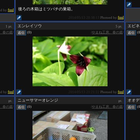
後ろの木箱はミツバチの巣箱。
fuul
ed by
fuul
2014/05/13 20:38:13
Photoed by
エンレイソウ
エビネ
1 pt.
5 pt.
、春の庭
/
/
やまね工房、春の庭
/
(0)
(
fuul
fuul
ed by
2014/05/13 21:21:22
Photoed by
ニューサマーオレンジ
オオデ
pt.
pt.
、春の庭
/
/
やまね工房、春の庭
/
(0)
(