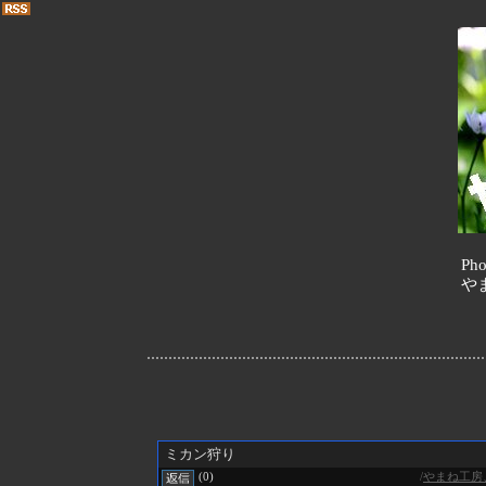
Pho
や
ミカン狩り
/
やまね工房
(0)