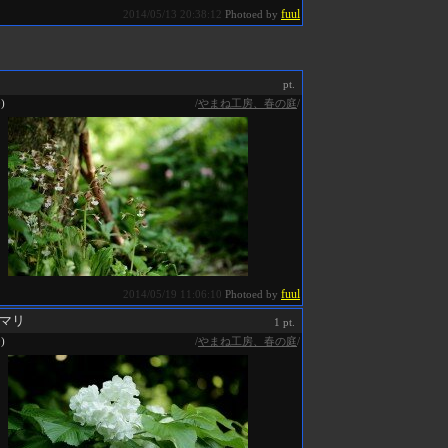
fuul
2014/05/13 20:38:12
Photoed by
pt.
/
やまね工房、春の庭
/
0)
fuul
2014/05/19 11:06:10
Photoed by
マリ
1 pt.
/
やまね工房、春の庭
/
0)