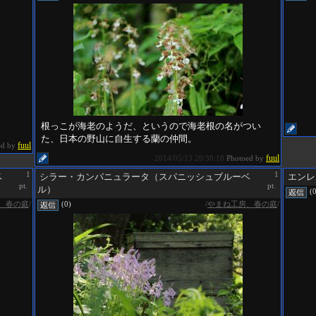
根っこが海老のようだ、というので海老根の名がつい
た、日本の野山に自生する蘭の仲間。
fuul
ed by
fuul
2014/05/13 20:38:18
Photoed by
1
1
ベ
シラー・カンパニュラータ（スパニッシュブルーベ
エンレ
pt.
pt.
ル）
(
、春の庭
/
/
やまね工房、春の庭
/
(0)