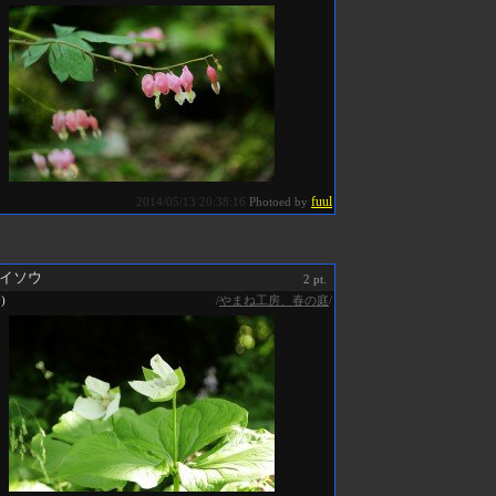
fuul
2014/05/13 20:38:16
Photoed by
イソウ
2 pt.
/
やまね工房、春の庭
/
0)