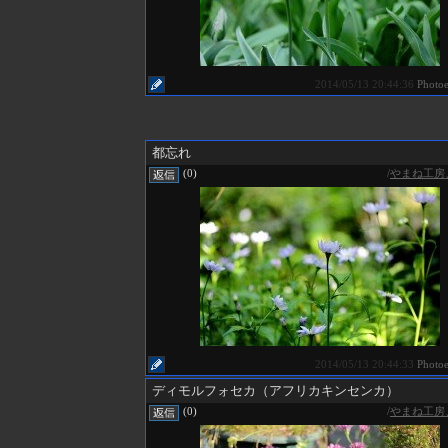
2014/05/13 20:44:36
Photo
都忘れ
/
やまね工房
(0)
2014/05/13 20:44:33
Photo
ディモルフォセカ（アフリカキンセンカ）
/
やまね工房
(0)