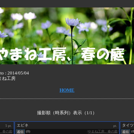
to : 2014/05/04
まね工房
HOME
撮影順（時系列）表示（1/1）
エビネ
タイツ
5 pt.
pt.
、春の庭
/
/
やまね工房、春の庭
/
(0)
(