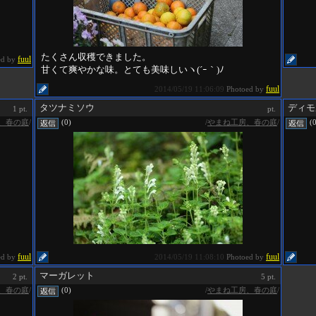
たくさん収穫できました。
fuul
ed by
甘くて爽やかな味。とても美味しいヽ(´ｰ｀)ﾉ
fuul
2014/05/19 11:06:09
Photoed by
タツナミソウ
ディモ
1 pt.
pt.
、春の庭
/
/
やまね工房、春の庭
/
(0)
(
fuul
fuul
ed by
2014/05/19 11:08:10
Photoed by
マーガレット
2 pt.
5 pt.
、春の庭
/
/
やまね工房、春の庭
/
(0)