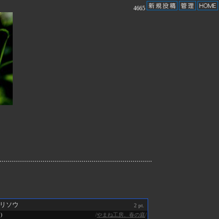
4665
リソウ
2 pt.
/
やまね工房、春の庭
/
0)