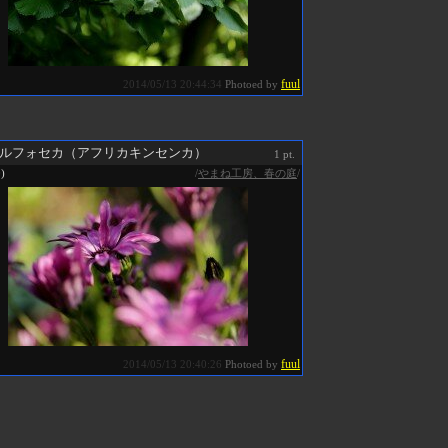
fuul
2014/05/13 20:44:34
Photoed by
ルフォセカ（アフリカキンセンカ）
1 pt.
/
やまね工房、春の庭
/
0)
fuul
2014/05/13 20:40:26
Photoed by