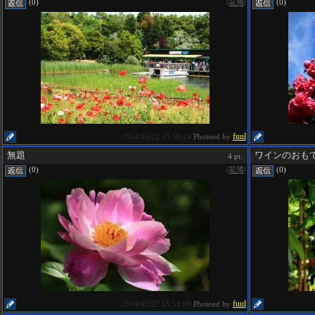
/
花博
/
(0)
(0)
fuul
2014/05/22 15:59:24
Photoed by
無題
ワインのおも
4 pt.
/
花博
/
(0)
(0)
fuul
2014/05/22 15:55:09
Photoed by