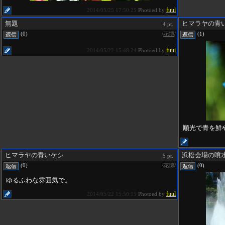
fuul
2014/05/25 17:50:25
Photoed by
無題
ヒマラヤの青
4 pt.
/
花博
/
(0)
(1)
fuul
2014/05/22 15:48:24
Photoed by
順光で青を鮮
ヒマラヤの青いケシ
浜松会場の噴
5 pt.
/
花博
/
(0)
(0)
ゆるふわな雰囲気で。
fuul
2014/05/22 15:50:15
Photoed by