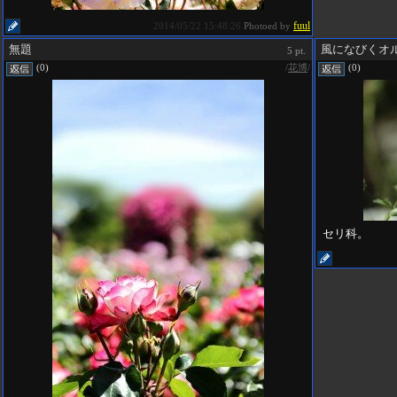
fuul
2014/05/22 15:48:26
Photoed by
無題
風になびくオ
5 pt.
/
花博
/
(0)
(0)
セリ科。