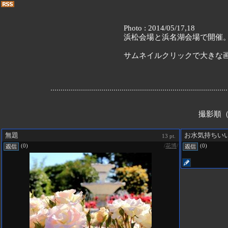
Photo : 2014/05/17,18
浜松会場と浜名湖会場で開催
サムネイルクリックで大きな
撮影順（
無題
お水気持ちい
13 pt.
/
花博
/
(0)
(0)