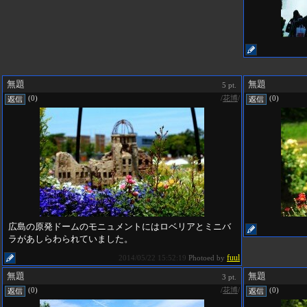
無題
無題
5 pt.
/
花博
/
(0)
(0)
広島の原発ドームのモニュメントにはロベリアとミニバ
ラがあしらわられていました。
fuul
2014/05/22 15:52:19
Photoed by
無題
無題
3 pt.
/
花博
/
(0)
(0)