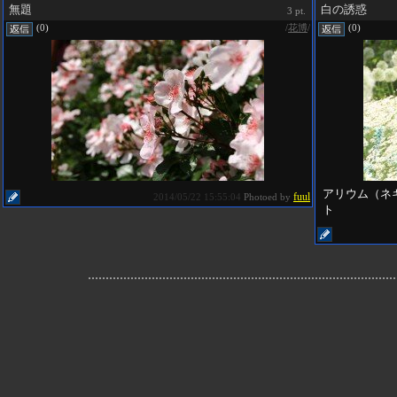
無題
白の誘惑
3 pt.
/
花博
/
(0)
(0)
アリウム（ネ
fuul
2014/05/22 15:55:04
Photoed by
ト