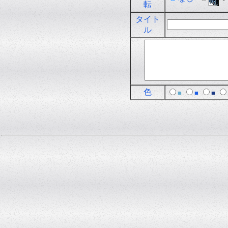
転
タイト
ル
色
■
■
■