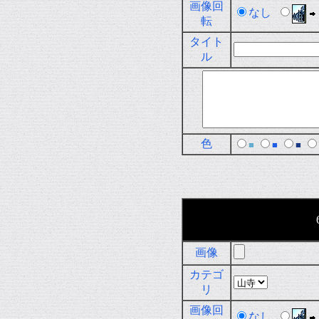
画像回
なし
転
タイト
ル
色
■
■
■
画像
カテゴ
リ
画像回
なし