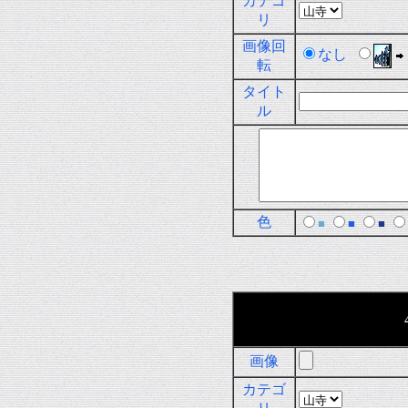
カテゴ
リ
画像回
なし
転
タイト
ル
色
■
■
■
画像
カテゴ