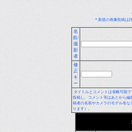
* 新規の画像投稿は
名
前/
撮
影
者
修
正
キ
ー
タイトルとコメントは省略可能で
投稿し、コメント等はあとから編
稿者の名前やカメラのモデル名な
ります）。