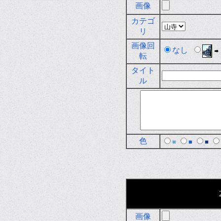
画像
カテゴ
リ
画像回
なし
転
タイト
ル
色
■
■
■
画像