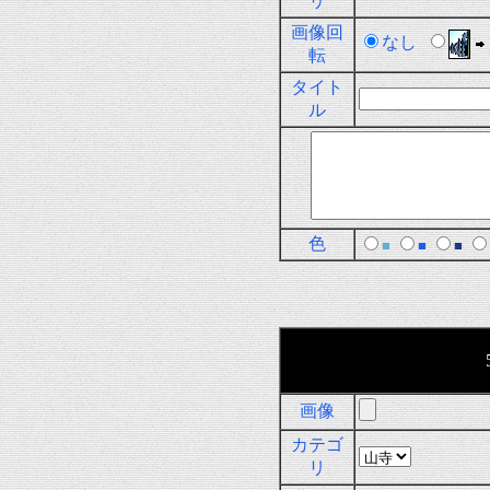
リ
画像回
なし
転
タイト
ル
色
■
■
■
画像
カテゴ
リ