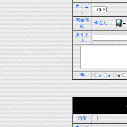
カテゴ
リ
画像回
なし
転
タイト
ル
色
■
■
■
画像