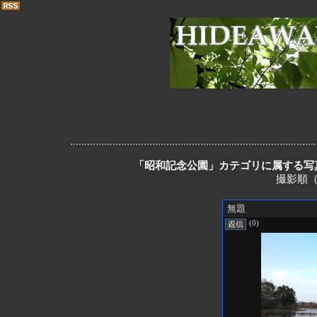
「昭和記念公園」カテゴリに属する写真を
撮影順（
無題
(0)