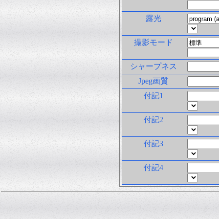
露光
撮影モード
シャープネス
Jpeg画質
付記1
付記2
付記3
付記4