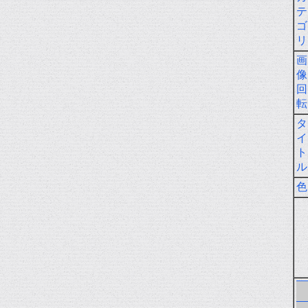
テ
ゴ
リ
画
像
回
転
タ
イ
ト
ル
色