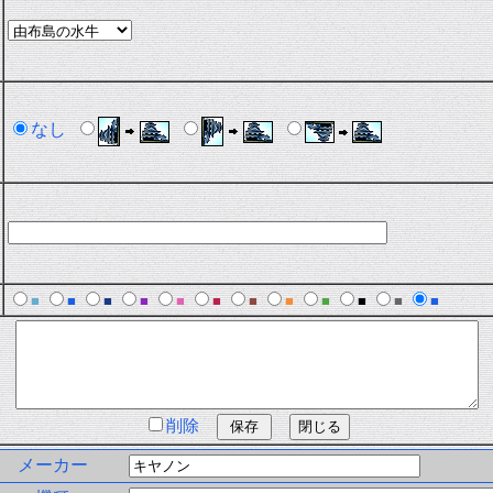
なし
■
■
■
■
■
■
■
■
■
■
■
■
削除
メーカー