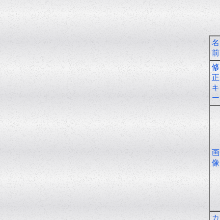
名
前
修
正
キ
ー
画
像
カ