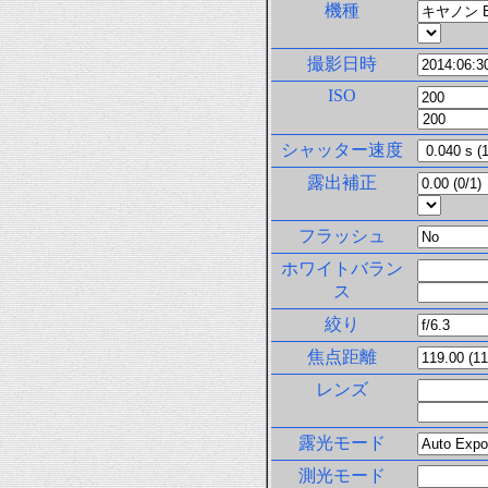
機種
撮影日時
ISO
シャッター速度
露出補正
フラッシュ
ホワイトバラン
ス
絞り
焦点距離
レンズ
露光モード
測光モード