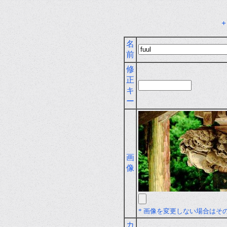
名
前
修
正
キ
ー
画
像
* 画像を変更しない場合はそ
カ