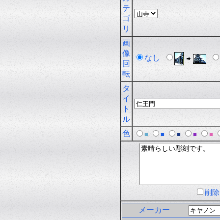
テ
ゴ
リ
画
像
なし
回
転
タ
イ
ト
ル
色
■
■
■
■
■
削
メーカー