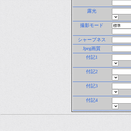
露光
撮影モード
シャープネス
Jpeg画質
付記1
付記2
付記3
付記4