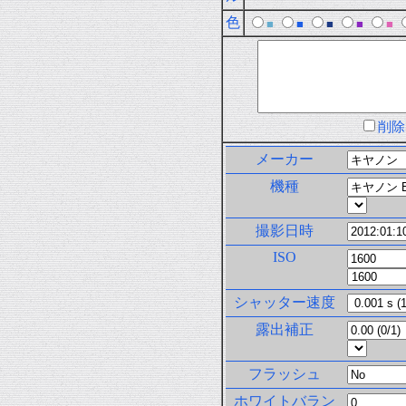
色
■
■
■
■
■
削
メーカー
機種
撮影日時
ISO
シャッター速度
露出補正
フラッシュ
ホワイトバラン