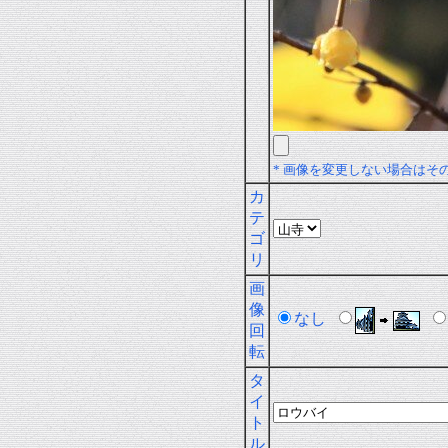
* 画像を変更しない場合はそ
カ
テ
ゴ
リ
画
像
なし
回
転
タ
イ
ト
ル