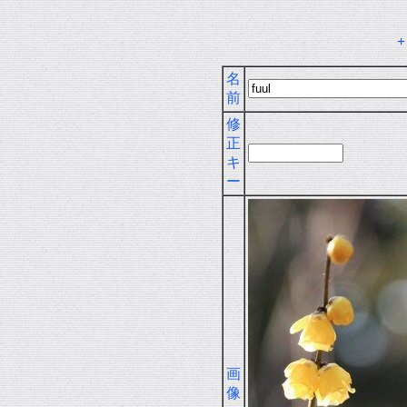
名
前
修
正
キ
ー
画
像