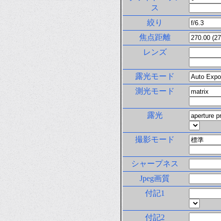
ス
絞り
焦点距離
レンズ
露光モード
測光モード
露光
撮影モード
シャープネス
Jpeg画質
付記1
付記2