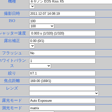
機種
撮影日時
ISO
シャッター速度
露出補正
フラッシュ
ホワイトバラン
ス
絞り
焦点距離
レンズ
露光モード
測光モード