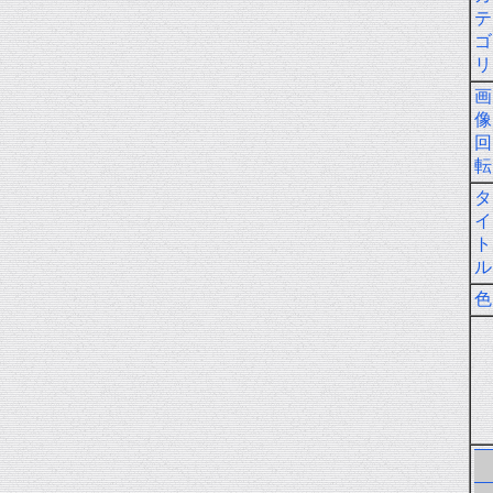
テ
ゴ
リ
画
像
回
転
タ
イ
ト
ル
色