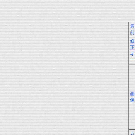
名
前
修
正
キ
ー
画
像
カ