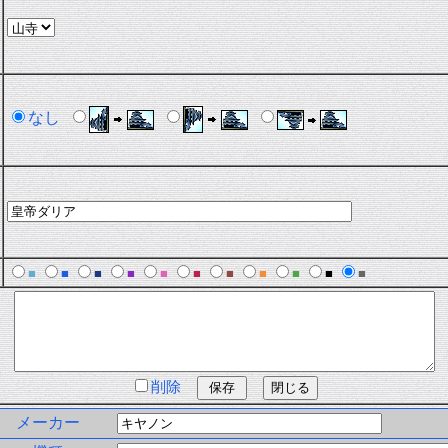
なし
■
■
■
■
■
■
■
■
■
■
■
削除
メーカー