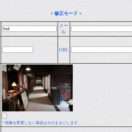
+ 修正モード +
メー
ル
URL
* 画像を変更しない場合はそのままにします。