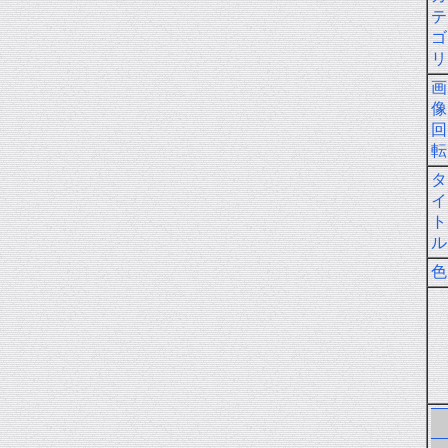
テ
ゴ
リ
画
像
回
転
タ
イ
ト
ル
色