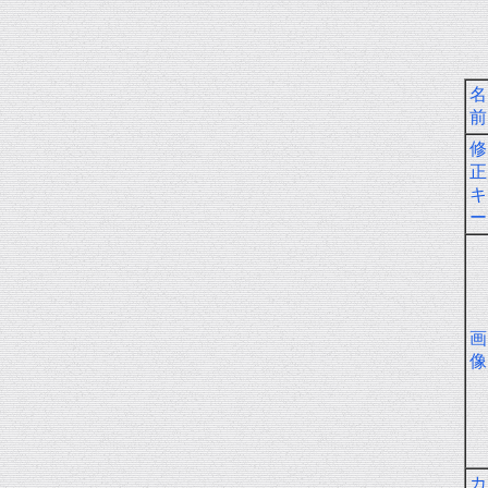
名
前
修
正
キ
ー
画
像
カ