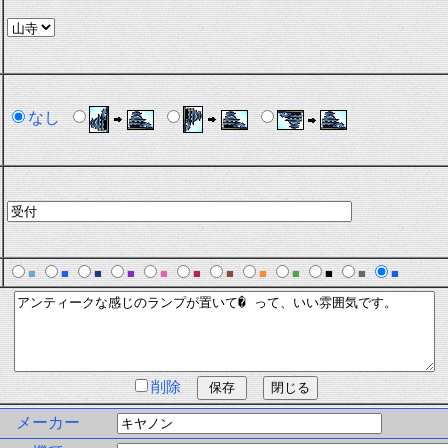
なし
■
■
■
■
■
■
■
■
■
■
■
■
削除
メーカー