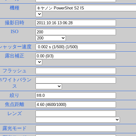
機種
撮影日時
ISO
シャッター速度
露出補正
フラッシュ
ホワイトバラン
ス
絞り
焦点距離
レンズ
露光モード