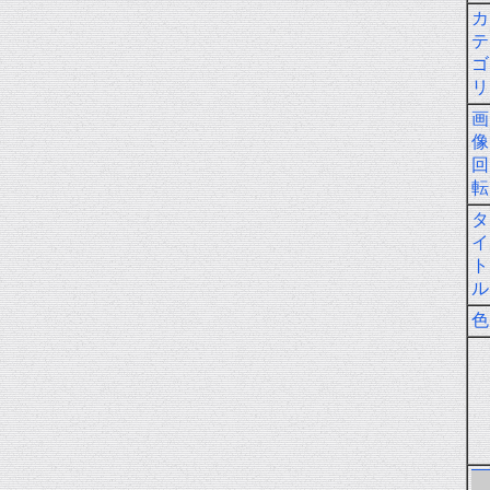
カ
テ
ゴ
リ
画
像
回
転
タ
イ
ト
ル
色