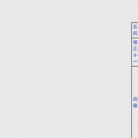
名
前
修
正
キ
ー
画
像