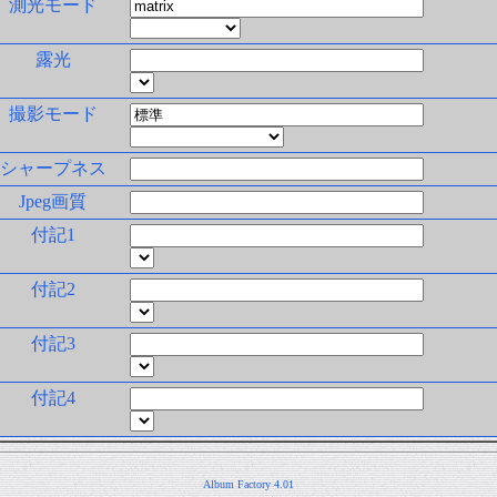
測光モード
露光
撮影モード
シャープネス
Jpeg画質
付記1
付記2
付記3
付記4
Album Factory 4.01