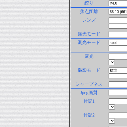
絞り
焦点距離
レンズ
露光モード
測光モード
露光
撮影モード
シャープネス
Jpeg画質
付記1
付記2