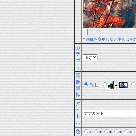
* 画像を変更しない場合はそ
カ
テ
ゴ
リ
画
像
なし
回
転
タ
イ
ト
ル
色
■
■
■
■
■