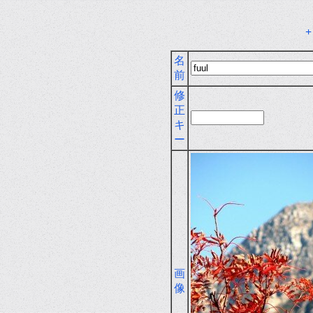
名
前
修
正
キ
ー
画
像