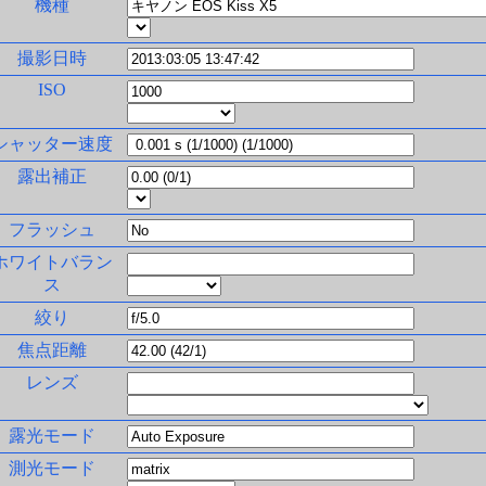
機種
撮影日時
ISO
シャッター速度
露出補正
フラッシュ
ホワイトバラン
ス
絞り
焦点距離
レンズ
露光モード
測光モード