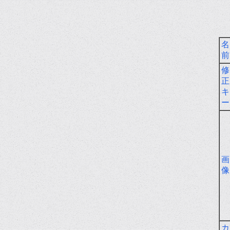
名
前
修
正
キ
ー
画
像
カ