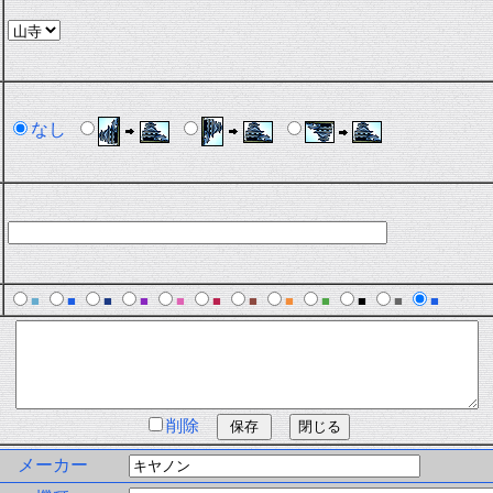
なし
■
■
■
■
■
■
■
■
■
■
■
■
削除
メーカー