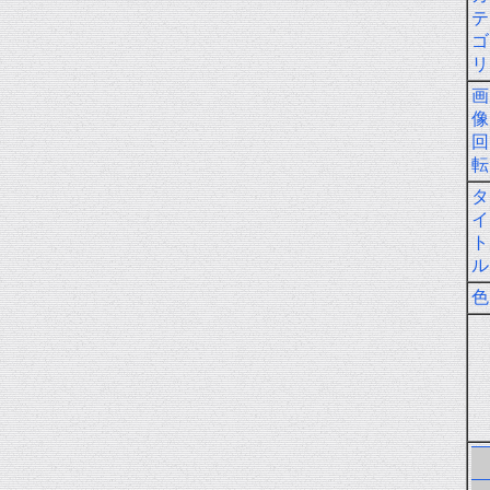
テ
ゴ
リ
画
像
回
転
タ
イ
ト
ル
色