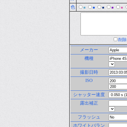
色
■
■
■
■
■
削
メーカー
機種
撮影日時
ISO
シャッター速度
露出補正
フラッシュ
ホワイトバラン