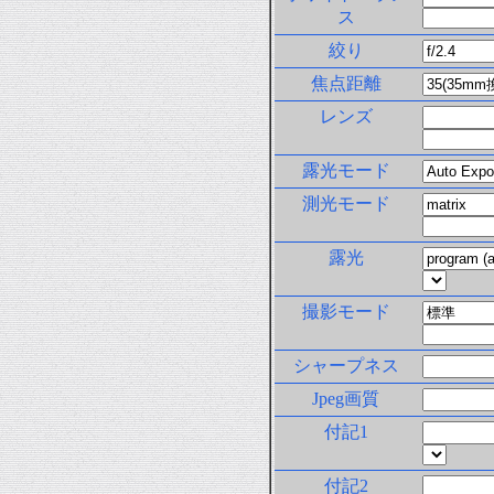
ス
絞り
焦点距離
レンズ
露光モード
測光モード
露光
撮影モード
シャープネス
Jpeg画質
付記1
付記2