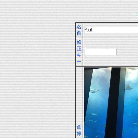
名
前
修
正
キ
ー
画
像