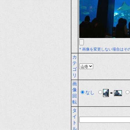
* 画像を変更しない場合はそ
カ
テ
ゴ
リ
画
像
なし
回
転
タ
イ
ト
ル