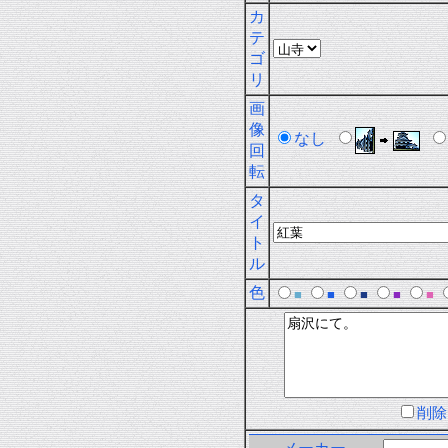
カ
テ
ゴ
リ
画
像
なし
回
転
タ
イ
ト
ル
色
■
■
■
■
■
削