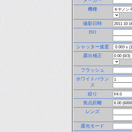
メーカー
機種
撮影日時
ISO
シャッター速度
露出補正
フラッシュ
ホワイトバラン
ス
絞り
焦点距離
レンズ
露光モード