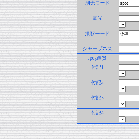
測光モード
露光
撮影モード
シャープネス
Jpeg画質
付記1
付記2
付記3
付記4