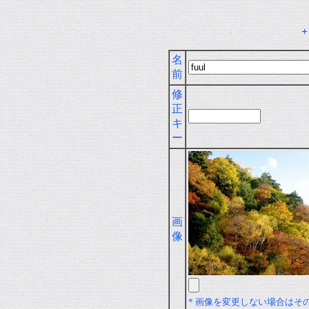
名
前
修
正
キ
ー
画
像
* 画像を変更しない場合はそ