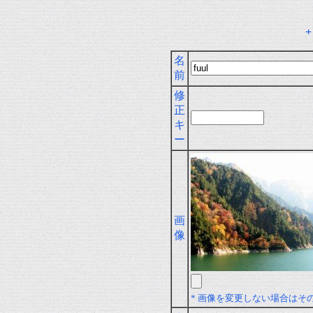
名
前
修
正
キ
ー
画
像
* 画像を変更しない場合はそ