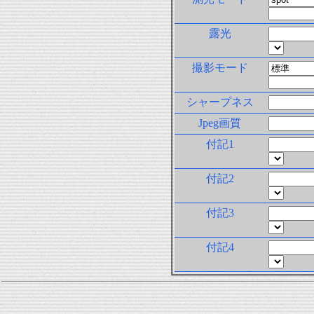
露光
撮影モード
シャープネス
Jpeg画質
付記1
付記2
付記3
付記4