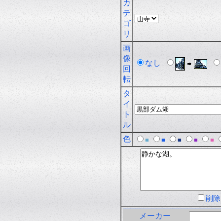
カ
テ
ゴ
リ
画
像
なし
回
転
タ
イ
ト
ル
色
■
■
■
■
■
削
メーカー