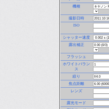
機種
撮影日時
ISO
シャッター速度
露出補正
フラッシュ
ホワイトバラン
ス
絞り
焦点距離
レンズ
露光モード