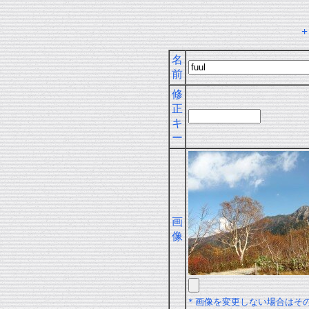
名
前
修
正
キ
ー
画
像
* 画像を変更しない場合はそ