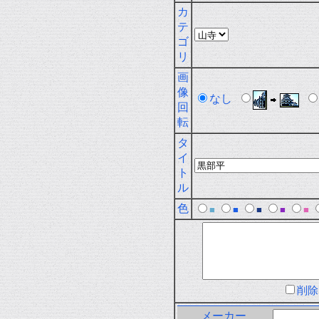
カ
テ
ゴ
リ
画
像
なし
回
転
タ
イ
ト
ル
色
■
■
■
■
■
削
メーカー