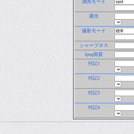
測光モード
露光
撮影モード
シャープネス
Jpeg画質
付記1
付記2
付記3
付記4