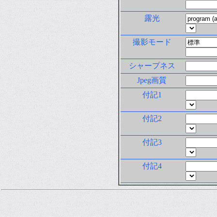
露光
撮影モード
シャープネス
Jpeg画質
付記1
付記2
付記3
付記4