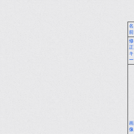
名
前
修
正
キ
ー
画
像