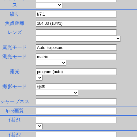
ス
絞り
焦点距離
レンズ
露光モード
測光モード
露光
撮影モード
シャープネス
Jpeg画質
付記1
付記2