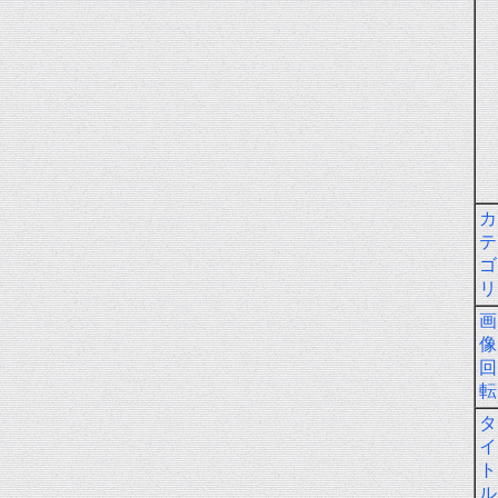
カ
テ
ゴ
リ
画
像
回
転
タ
イ
ト
ル