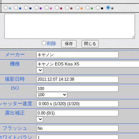
■
■
■
■
■
■
■
■
■
■
■
削除
メーカー
機種
撮影日時
ISO
シャッター速度
露出補正
フラッシュ
ホワイトバラン