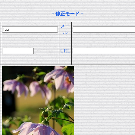
+ 修正モード +
メー
ル
URL