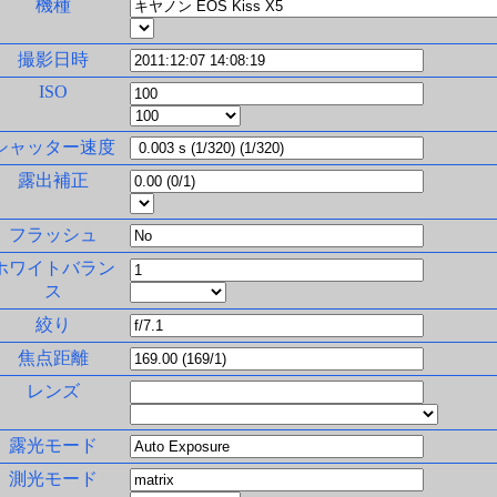
機種
撮影日時
ISO
シャッター速度
露出補正
フラッシュ
ホワイトバラン
ス
絞り
焦点距離
レンズ
露光モード
測光モード