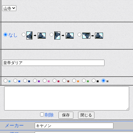
なし
■
■
■
■
■
■
■
■
■
■
■
削除
メーカー