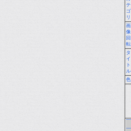
テ
ゴ
リ
画
像
回
転
タ
イ
ト
ル
色