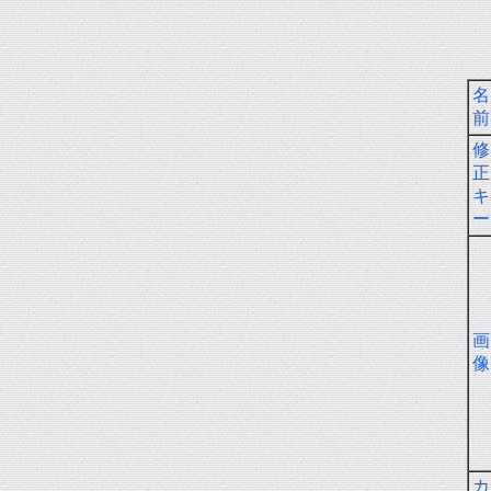
名
前
修
正
キ
ー
画
像
カ