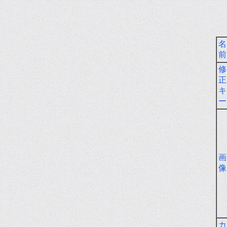
名
前
修
正
キ
ー
画
像
カ