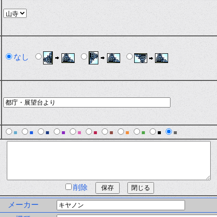
なし
■
■
■
■
■
■
■
■
■
■
■
削除
メーカー