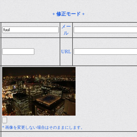
+ 修正モード +
メー
ル
URL
* 画像を変更しない場合はそのままにします。