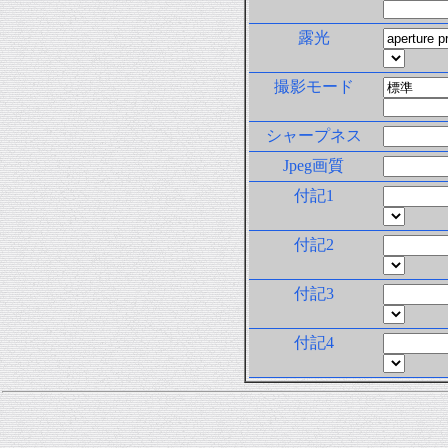
露光
撮影モード
シャープネス
Jpeg画質
付記1
付記2
付記3
付記4