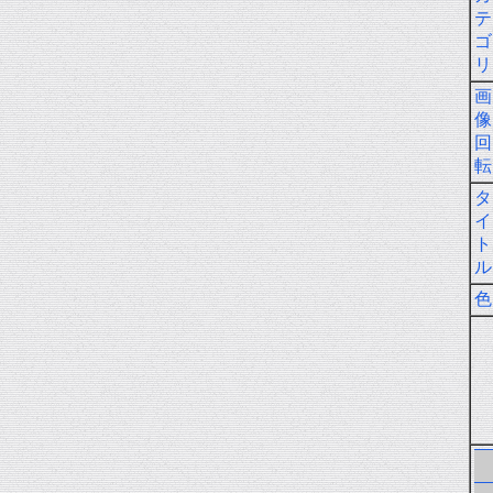
テ
ゴ
リ
画
像
回
転
タ
イ
ト
ル
色