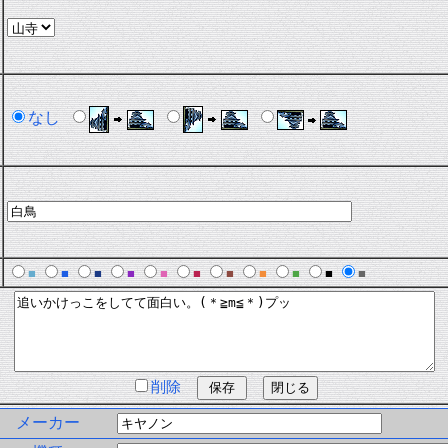
なし
■
■
■
■
■
■
■
■
■
■
■
削除
メーカー