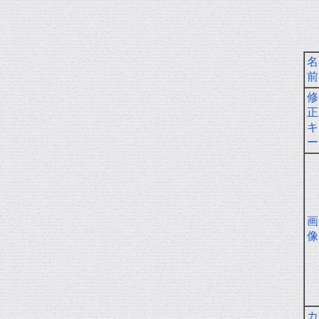
名
前
修
正
キ
ー
画
像
カ