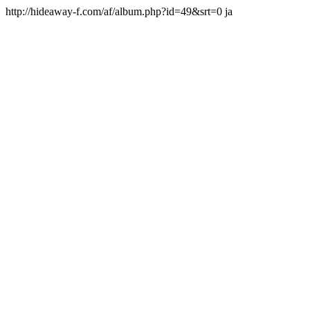
http://hideaway-f.com/af/album.php?id=49&srt=0 ja