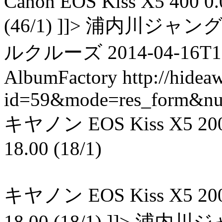
Canon EOS Kiss X5 400 0.04
(46/1) ]]> 浦内川
ルクルーズ 2014-04-16T11:
AlbumFactory
http://hidea
id=59&mode=res_form&n
キヤノン EOS Kiss X5 200 0.0
18.00 (18/1)
キヤノン EOS Kiss X5 200 0.0
18.00 (18/1) ]]>