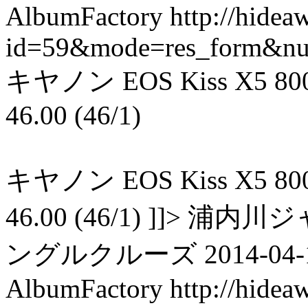
AlbumFactory
http://hidea
id=59&mode=res_form&n
キヤノン EOS Kiss X5 800 0.0
46.00 (46/1)
キヤノン EOS Kiss X5 800 0.0
46.00 (46/1) ]]>
ングルクルーズ 2014-04-16T
AlbumFactory
http://hidea