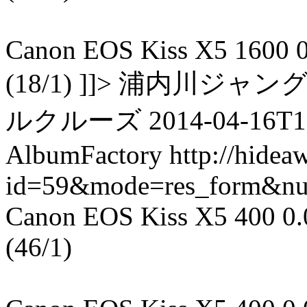
Canon EOS Kiss X5 1600 0.0
(18/1) ]]> 浦内川
ルクルーズ 2014-04-16T11:
AlbumFactory
http://hidea
id=59&mode=res_form&n
Canon EOS Kiss X5 400 0.04
(46/1)