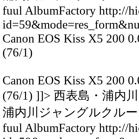
fuul AlbumFactory
http://
id=59&mode=res_form&n
Canon EOS Kiss X5 200 0.05
(76/1)
Canon EOS Kiss X5 200 0.05
(76/1) ]]> 西表島
浦内川ジャングルクルーズ 2014
fuul AlbumFactory
http://