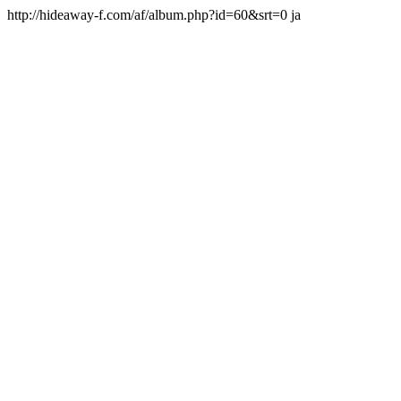
http://hideaway-f.com/af/album.php?id=60&srt=0 ja