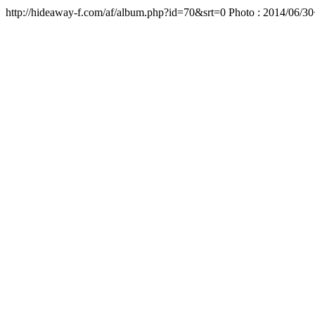
http://hideaway-f.com/af/album.php?id=70&srt=0 Photo : 2014/