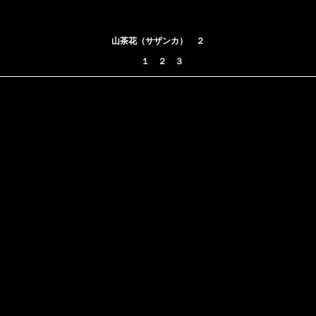
山茶花（サザンカ） ２
１
２
３