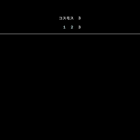
コスモス ３
１
２
３