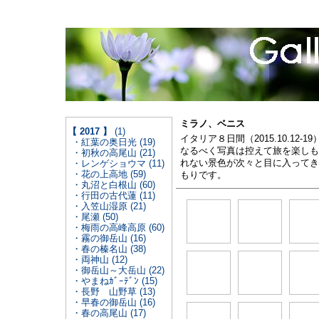
ミラノ、ベニス
【 2017 】
(1)
イタリア８日間（2015.10.12
・紅葉の奥日光 (19)
なるべく写真は控えて旅を楽しも
・初秋の高尾山 (21)
れない景色が次々と目に入ってき
・レンゲショウマ (11)
・花の上高地 (59)
もりです。
・丸沼と白根山 (60)
・行田の古代蓮 (11)
・入笠山湿原 (21)
・尾瀬 (50)
・梅雨の高峰高原 (60)
・霧の御岳山 (16)
・春の榛名山 (38)
・両神山 (12)
・御岳山～大岳山 (22)
・やまねｶﾞｰﾃﾞﾝ (15)
・長野 山野草 (13)
・早春の御岳山 (16)
・春の高尾山 (17)