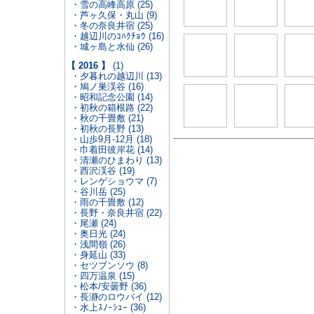
・雪の高峰高原 (25)
・芦ヶ久保・丸山 (9)
・冬の奈良井宿 (25)
・越辺川のｺﾊｸﾁｮｳ (16)
・城ヶ島と水仙 (26)
【 2016 】
(1)
・夕暮れの越辺川 (13)
・鳩ノ巣渓谷 (16)
・昭和記念公園 (14)
・初秋の箱根路 (22)
・秋の千畳敷 (21)
・初秋の長野 (13)
・山歩9月-12月 (18)
・巾着田彼岸花 (14)
・清瀬のひまわり (13)
・西沢渓谷 (19)
・レンゲショウマ (7)
・谷川岳 (25)
・雨の千畳敷 (12)
・長野・奈良井宿 (22)
・尾瀬 (24)
・奥日光 (24)
・浅間嶺 (26)
・身延山 (33)
・セツブンソウ (8)
・四万温泉 (15)
・松本/安曇野 (36)
・長瀞のロウバイ (12)
・水上ｽﾉｰｼｭｰ (36)