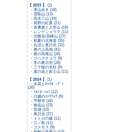
【 2015 】
(2)
・里山歩き (18)
・雲取山 (13)
・高水三山 (19)
・長野の紅葉 (21)
・赤蕎麦と入笠山 (18)
・レンゲショウマ (11)
・北横岳/高峰山 (27)
・初夏の北海道 (35)
・丸沼と奥日光 (32)
・春の上高地 (41)
・春の高尾山 (26)
・コハクチョウ (9)
・冬の奥日光 (28)
・三十槌の氷柱 (9)
・菜の花と富士山 (11)
【 2014 】
(1)
・氷花とﾛｯｸｶﾞｰﾃﾞﾝ
(20)
・ｲﾙﾐﾈｰｼｮﾝ (12)
・川越のｺﾊｸﾁｮｳ (8)
・平林寺 (16)
・御岳山 (23)
・長瀞 (10)
・奥日光 (27)
・トトロの森 (11)
・江ノ島 (11)
・コスモス (9)
・初秋の高尾山 (12)