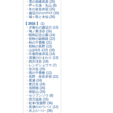
・雪の高峰高原 (25)
・芦ヶ久保・丸山 (9)
・冬の奈良井宿 (25)
・越辺川のｺﾊｸﾁｮｳ (16)
・城ヶ島と水仙 (26)
【 2016 】
(1)
・夕暮れの越辺川 (13)
・鳩ノ巣渓谷 (16)
・昭和記念公園 (14)
・初秋の箱根路 (22)
・秋の千畳敷 (21)
・初秋の長野 (13)
・山歩9月-12月 (18)
・巾着田彼岸花 (14)
・清瀬のひまわり (13)
・西沢渓谷 (19)
・レンゲショウマ (7)
・谷川岳 (25)
・雨の千畳敷 (12)
・長野・奈良井宿 (22)
・尾瀬 (24)
・奥日光 (24)
・浅間嶺 (26)
・身延山 (33)
・セツブンソウ (8)
・四万温泉 (15)
・松本/安曇野 (36)
・長瀞のロウバイ (12)
・水上ｽﾉｰｼｭｰ (36)