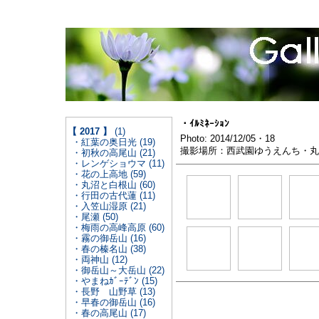
・ｲﾙﾐﾈｰｼｮﾝ
【 2017 】
(1)
Photo: 2014/12/05・18
・紅葉の奥日光 (19)
撮影場所：西武園ゆうえんち・丸
・初秋の高尾山 (21)
・レンゲショウマ (11)
・花の上高地 (59)
・丸沼と白根山 (60)
・行田の古代蓮 (11)
・入笠山湿原 (21)
・尾瀬 (50)
・梅雨の高峰高原 (60)
・霧の御岳山 (16)
・春の榛名山 (38)
・両神山 (12)
・御岳山～大岳山 (22)
・やまねｶﾞｰﾃﾞﾝ (15)
・長野 山野草 (13)
・早春の御岳山 (16)
・春の高尾山 (17)