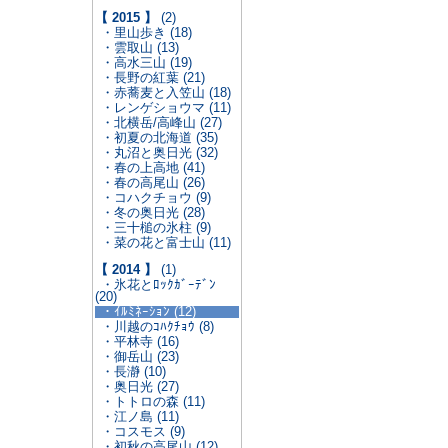
【 2015 】
(2)
・里山歩き (18)
・雲取山 (13)
・高水三山 (19)
・長野の紅葉 (21)
・赤蕎麦と入笠山 (18)
・レンゲショウマ (11)
・北横岳/高峰山 (27)
・初夏の北海道 (35)
・丸沼と奥日光 (32)
・春の上高地 (41)
・春の高尾山 (26)
・コハクチョウ (9)
・冬の奥日光 (28)
・三十槌の氷柱 (9)
・菜の花と富士山 (11)
【 2014 】
(1)
・氷花とﾛｯｸｶﾞｰﾃﾞﾝ
(20)
・ｲﾙﾐﾈｰｼｮﾝ (12)
・川越のｺﾊｸﾁｮｳ (8)
・平林寺 (16)
・御岳山 (23)
・長瀞 (10)
・奥日光 (27)
・トトロの森 (11)
・江ノ島 (11)
・コスモス (9)
・初秋の高尾山 (12)