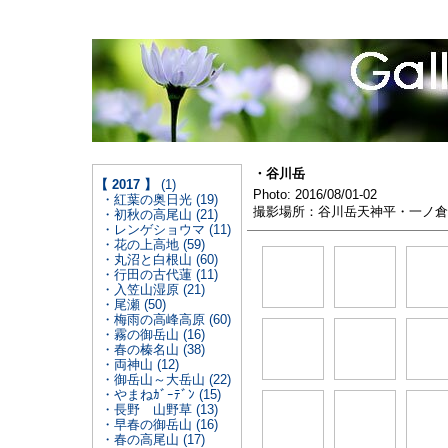
・谷川岳
【 2017 】
(1)
Photo: 2016/08/01-02
・紅葉の奥日光 (19)
撮影場所：谷川岳天神平・一ノ倉
・初秋の高尾山 (21)
・レンゲショウマ (11)
・花の上高地 (59)
・丸沼と白根山 (60)
・行田の古代蓮 (11)
・入笠山湿原 (21)
・尾瀬 (50)
・梅雨の高峰高原 (60)
・霧の御岳山 (16)
・春の榛名山 (38)
・両神山 (12)
・御岳山～大岳山 (22)
・やまねｶﾞｰﾃﾞﾝ (15)
・長野 山野草 (13)
・早春の御岳山 (16)
・春の高尾山 (17)