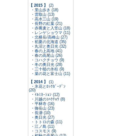
【 2015 】
(2)
・里山歩き (18)
・雲取山 (13)
・高水三山 (19)
・長野の紅葉 (21)
・赤蕎麦と入笠山 (18)
・レンゲショウマ (11)
・北横岳/高峰山 (27)
・初夏の北海道 (35)
・丸沼と奥日光 (32)
・春の上高地 (41)
・春の高尾山 (26)
・コハクチョウ (9)
・冬の奥日光 (28)
・三十槌の氷柱 (9)
・菜の花と富士山 (11)
【 2014 】
(1)
・氷花とﾛｯｸｶﾞｰﾃﾞﾝ
(20)
・ｲﾙﾐﾈｰｼｮﾝ (12)
・川越のｺﾊｸﾁｮｳ (8)
・平林寺 (16)
・御岳山 (23)
・長瀞 (10)
・奥日光 (27)
・トトロの森 (11)
・江ノ島 (11)
・コスモス (9)
・初秋の高尾山 (12)