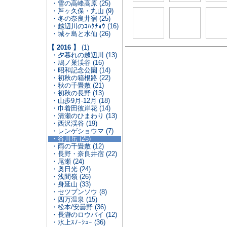
・雪の高峰高原 (25)
・芦ヶ久保・丸山 (9)
・冬の奈良井宿 (25)
・越辺川のｺﾊｸﾁｮｳ (16)
・城ヶ島と水仙 (26)
【 2016 】
(1)
・夕暮れの越辺川 (13)
・鳩ノ巣渓谷 (16)
・昭和記念公園 (14)
・初秋の箱根路 (22)
・秋の千畳敷 (21)
・初秋の長野 (13)
・山歩9月-12月 (18)
・巾着田彼岸花 (14)
・清瀬のひまわり (13)
・西沢渓谷 (19)
・レンゲショウマ (7)
・谷川岳 (25)
・雨の千畳敷 (12)
・長野・奈良井宿 (22)
・尾瀬 (24)
・奥日光 (24)
・浅間嶺 (26)
・身延山 (33)
・セツブンソウ (8)
・四万温泉 (15)
・松本/安曇野 (36)
・長瀞のロウバイ (12)
・水上ｽﾉｰｼｭｰ (36)