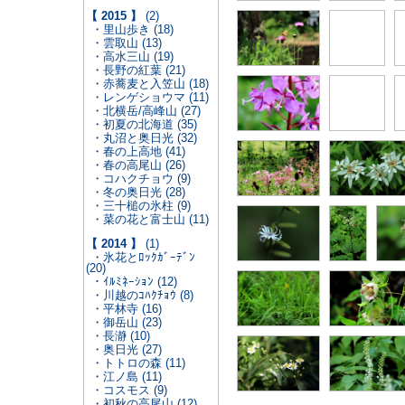
【 2015 】
(2)
・里山歩き (18)
・雲取山 (13)
・高水三山 (19)
・長野の紅葉 (21)
・赤蕎麦と入笠山 (18)
・レンゲショウマ (11)
・北横岳/高峰山 (27)
・初夏の北海道 (35)
・丸沼と奥日光 (32)
・春の上高地 (41)
・春の高尾山 (26)
・コハクチョウ (9)
・冬の奥日光 (28)
・三十槌の氷柱 (9)
・菜の花と富士山 (11)
【 2014 】
(1)
・氷花とﾛｯｸｶﾞｰﾃﾞﾝ
(20)
・ｲﾙﾐﾈｰｼｮﾝ (12)
・川越のｺﾊｸﾁｮｳ (8)
・平林寺 (16)
・御岳山 (23)
・長瀞 (10)
・奥日光 (27)
・トトロの森 (11)
・江ノ島 (11)
・コスモス (9)
・初秋の高尾山 (12)