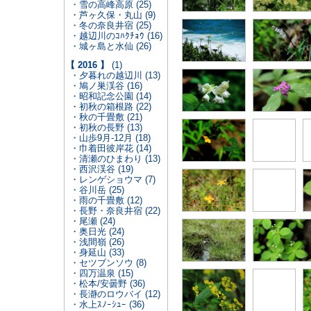
・雪の高峰高原 (25)
・芦ヶ久保・丸山 (9)
・冬の奈良井宿 (25)
・越辺川のｺﾊｸﾁｮｳ (16)
・城ヶ島と水仙 (26)
【 2016 】
(1)
・夕暮れの越辺川 (13)
・鳩ノ巣渓谷 (16)
・昭和記念公園 (14)
・初秋の箱根路 (22)
・秋の千畳敷 (21)
・初秋の長野 (13)
・山歩9月-12月 (18)
・巾着田彼岸花 (14)
・清瀬のひまわり (13)
・西沢渓谷 (19)
・レンゲショウマ (7)
・谷川岳 (25)
・雨の千畳敷 (12)
・長野・奈良井宿 (22)
・尾瀬 (24)
・奥日光 (24)
・浅間嶺 (26)
・身延山 (33)
・セツブンソウ (8)
・四万温泉 (15)
・松本/安曇野 (36)
・長瀞のロウバイ (12)
・水上ｽﾉｰｼｭｰ (36)