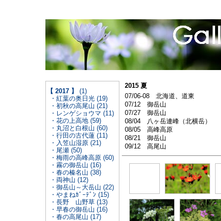
2015 夏
【 2017 】
(1)
07/06-08 北海道、道東
・紅葉の奥日光 (19)
07/12 御岳山
・初秋の高尾山 (21)
07/27 御岳山
・レンゲショウマ (11)
・花の上高地 (59)
08/04 八ヶ岳連峰（北横岳）
・丸沼と白根山 (60)
08/05 高峰高原
・行田の古代蓮 (11)
08/21 御岳山
・入笠山湿原 (21)
09/12 高尾山
・尾瀬 (50)
・梅雨の高峰高原 (60)
・霧の御岳山 (16)
・春の榛名山 (38)
・両神山 (12)
・御岳山～大岳山 (22)
・やまねｶﾞｰﾃﾞﾝ (15)
・長野 山野草 (13)
・早春の御岳山 (16)
・春の高尾山 (17)