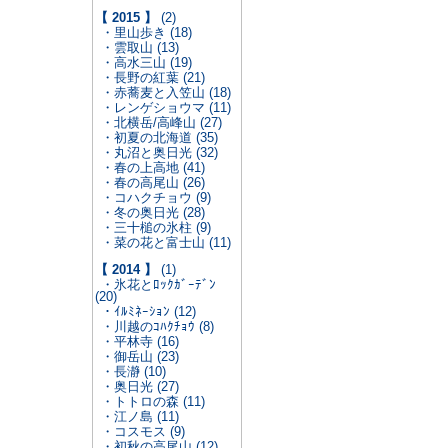
【 2015 】
(2)
・里山歩き (18)
・雲取山 (13)
・高水三山 (19)
・長野の紅葉 (21)
・赤蕎麦と入笠山 (18)
・レンゲショウマ (11)
・北横岳/高峰山 (27)
・初夏の北海道 (35)
・丸沼と奥日光 (32)
・春の上高地 (41)
・春の高尾山 (26)
・コハクチョウ (9)
・冬の奥日光 (28)
・三十槌の氷柱 (9)
・菜の花と富士山 (11)
【 2014 】
(1)
・氷花とﾛｯｸｶﾞｰﾃﾞﾝ
(20)
・ｲﾙﾐﾈｰｼｮﾝ (12)
・川越のｺﾊｸﾁｮｳ (8)
・平林寺 (16)
・御岳山 (23)
・長瀞 (10)
・奥日光 (27)
・トトロの森 (11)
・江ノ島 (11)
・コスモス (9)
・初秋の高尾山 (12)