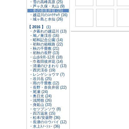
・雪の高峰高原 (25)
・芦ヶ久保・丸山 (9)
・冬の奈良井宿 (25)
・越辺川のｺﾊｸﾁｮｳ (16)
・城ヶ島と水仙 (26)
【 2016 】
(1)
・夕暮れの越辺川 (13)
・鳩ノ巣渓谷 (16)
・昭和記念公園 (14)
・初秋の箱根路 (22)
・秋の千畳敷 (21)
・初秋の長野 (13)
・山歩9月-12月 (18)
・巾着田彼岸花 (14)
・清瀬のひまわり (13)
・西沢渓谷 (19)
・レンゲショウマ (7)
・谷川岳 (25)
・雨の千畳敷 (12)
・長野・奈良井宿 (22)
・尾瀬 (24)
・奥日光 (24)
・浅間嶺 (26)
・身延山 (33)
・セツブンソウ (8)
・四万温泉 (15)
・松本/安曇野 (36)
・長瀞のロウバイ (12)
・水上ｽﾉｰｼｭｰ (36)