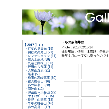
・冬の奈良井宿
【 2017 】
(1)
Photo : 2017/02/13-14
・紅葉の奥日光 (19)
撮影場所：信州 木曽路 奈良井
・初秋の高尾山 (21)
昨年６月に一度立ち寄ったのです
・レンゲショウマ (11)
・花の上高地 (59)
・丸沼と白根山 (60)
・行田の古代蓮 (11)
・入笠山湿原 (21)
・尾瀬 (50)
・梅雨の高峰高原 (60)
・霧の御岳山 (16)
・春の榛名山 (38)
・両神山 (12)
・御岳山～大岳山 (22)
・やまねｶﾞｰﾃﾞﾝ (15)
・長野 山野草 (13)
・早春の御岳山 (16)
・春の高尾山 (17)