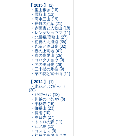
【 2015 】
(2)
・里山歩き (18)
・雲取山 (13)
・高水三山 (19)
・長野の紅葉 (21)
・赤蕎麦と入笠山 (18)
・レンゲショウマ (11)
・北横岳/高峰山 (27)
・初夏の北海道 (35)
・丸沼と奥日光 (32)
・春の上高地 (41)
・春の高尾山 (26)
・コハクチョウ (9)
・冬の奥日光 (28)
・三十槌の氷柱 (9)
・菜の花と富士山 (11)
【 2014 】
(1)
・氷花とﾛｯｸｶﾞｰﾃﾞﾝ
(20)
・ｲﾙﾐﾈｰｼｮﾝ (12)
・川越のｺﾊｸﾁｮｳ (8)
・平林寺 (16)
・御岳山 (23)
・長瀞 (10)
・奥日光 (27)
・トトロの森 (11)
・江ノ島 (11)
・コスモス (9)
・初秋の高尾山 (12)