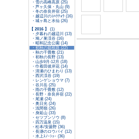
・雪の高峰高原 (25)
・芦ヶ久保・丸山 (9)
・冬の奈良井宿 (25)
・越辺川のｺﾊｸﾁｮｳ (16)
・城ヶ島と水仙 (26)
【 2016 】
(1)
・夕暮れの越辺川 (13)
・鳩ノ巣渓谷 (16)
・昭和記念公園 (14)
・初秋の箱根路 (22)
・秋の千畳敷 (21)
・初秋の長野 (13)
・山歩9月-12月 (18)
・巾着田彼岸花 (14)
・清瀬のひまわり (13)
・西沢渓谷 (19)
・レンゲショウマ (7)
・谷川岳 (25)
・雨の千畳敷 (12)
・長野・奈良井宿 (22)
・尾瀬 (24)
・奥日光 (24)
・浅間嶺 (26)
・身延山 (33)
・セツブンソウ (8)
・四万温泉 (15)
・松本/安曇野 (36)
・長瀞のロウバイ (12)
・水上ｽﾉｰｼｭｰ (36)