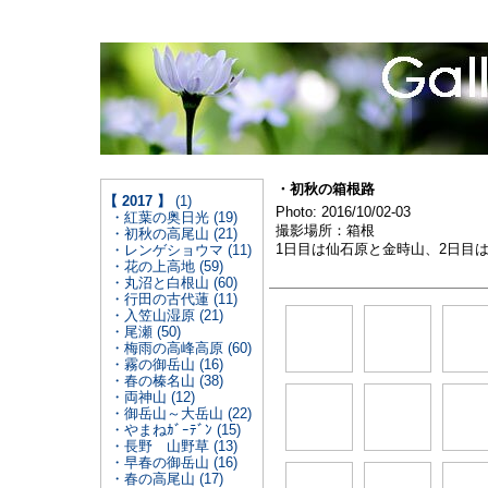
・初秋の箱根路
【 2017 】
(1)
Photo: 2016/10/02-03
・紅葉の奥日光 (19)
撮影場所：箱根
・初秋の高尾山 (21)
1日目は仙石原と金時山、2日目
・レンゲショウマ (11)
・花の上高地 (59)
・丸沼と白根山 (60)
・行田の古代蓮 (11)
・入笠山湿原 (21)
・尾瀬 (50)
・梅雨の高峰高原 (60)
・霧の御岳山 (16)
・春の榛名山 (38)
・両神山 (12)
・御岳山～大岳山 (22)
・やまねｶﾞｰﾃﾞﾝ (15)
・長野 山野草 (13)
・早春の御岳山 (16)
・春の高尾山 (17)