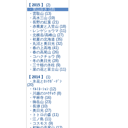
【 2015 】
(2)
・里山歩き (18)
・雲取山 (13)
・高水三山 (19)
・長野の紅葉 (21)
・赤蕎麦と入笠山 (18)
・レンゲショウマ (11)
・北横岳/高峰山 (27)
・初夏の北海道 (35)
・丸沼と奥日光 (32)
・春の上高地 (41)
・春の高尾山 (26)
・コハクチョウ (9)
・冬の奥日光 (28)
・三十槌の氷柱 (9)
・菜の花と富士山 (11)
【 2014 】
(1)
・氷花とﾛｯｸｶﾞｰﾃﾞﾝ
(20)
・ｲﾙﾐﾈｰｼｮﾝ (12)
・川越のｺﾊｸﾁｮｳ (8)
・平林寺 (16)
・御岳山 (23)
・長瀞 (10)
・奥日光 (27)
・トトロの森 (11)
・江ノ島 (11)
・コスモス (9)
・初秋の高尾山 (12)