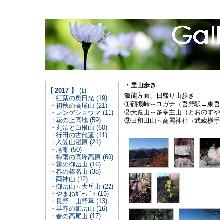
・里山歩き
【 2017 】
(1)
飯能方面、日帰り山歩き
・紅葉の奥日光 (19)
①顔振峠～ユガテ（吾野駅→東吾野駅
・初秋の高尾山 (21)
②天覧山～多峯主山（とおのすやま）
・レンゲショウマ (11)
・花の上高地 (59)
③日和田山～高麗神社（武蔵横手駅→
・丸沼と白根山 (60)
・行田の古代蓮 (11)
・入笠山湿原 (21)
・尾瀬 (50)
・梅雨の高峰高原 (60)
・霧の御岳山 (16)
・春の榛名山 (38)
・両神山 (12)
・御岳山～大岳山 (22)
・やまねｶﾞｰﾃﾞﾝ (15)
・長野 山野草 (13)
・早春の御岳山 (16)
・春の高尾山 (17)