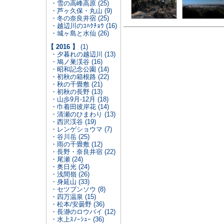
・雪の高峰高原 (25)
・芦ヶ久保・丸山 (9)
・冬の奈良井宿 (25)
・越辺川のｺﾊｸﾁｮｳ (16)
・城ヶ島と水仙 (26)
【 2016 】
(1)
・夕暮れの越辺川 (13)
・鳩ノ巣渓谷 (16)
・昭和記念公園 (14)
・初秋の箱根路 (22)
・秋の千畳敷 (21)
・初秋の長野 (13)
・山歩9月-12月 (18)
・巾着田彼岸花 (14)
・清瀬のひまわり (13)
・西沢渓谷 (19)
・レンゲショウマ (7)
・谷川岳 (25)
・雨の千畳敷 (12)
・長野・奈良井宿 (22)
・尾瀬 (24)
・奥日光 (24)
・浅間嶺 (26)
・身延山 (33)
・セツブンソウ (8)
・四万温泉 (15)
・松本/安曇野 (36)
・長瀞のロウバイ (12)
・水上ｽﾉｰｼｭｰ (36)