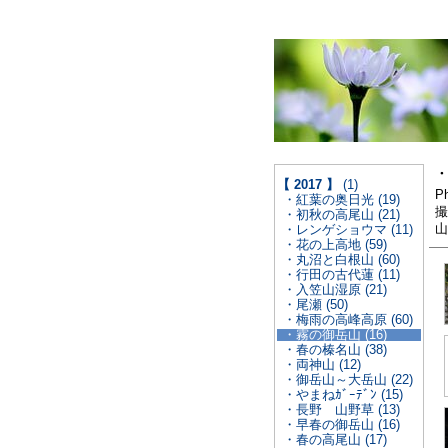
・
【 2017 】
(1)
Ph
・紅葉の奥日光 (19)
撮
・初秋の高尾山 (21)
山
・レンゲショウマ (11)
・花の上高地 (59)
・丸沼と白根山 (60)
・行田の古代蓮 (11)
・入笠山湿原 (21)
・尾瀬 (50)
・梅雨の高峰高原 (60)
・霧の御岳山 (16)
・春の榛名山 (38)
・両神山 (12)
・御岳山～大岳山 (22)
・やまねｶﾞｰﾃﾞﾝ (15)
・長野 山野草 (13)
・早春の御岳山 (16)
・春の高尾山 (17)