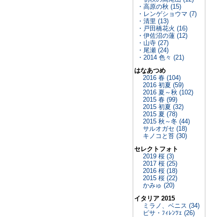
・高原の秋 (15)
・レンゲショウマ (7)
・清里 (13)
・戸田橋花火 (16)
・伊佐沼の蓮 (12)
・山寺 (27)
・尾瀬 (24)
・2014 色々 (21)
はなあつめ
2016 春 (104)
2016 初夏 (59)
2016 夏～秋 (102)
2015 春 (99)
2015 初夏 (32)
2015 夏 (78)
2015 秋～冬 (44)
サルオガセ (18)
キノコと苔 (30)
セレクトフォト
2019 桜 (3)
2017 桜 (25)
2016 桜 (18)
2015 桜 (22)
かみゅ (20)
イタリア 2015
ミラノ、ベニス (34)
ピサ・ﾌｨﾚﾝﾂｪ (26)