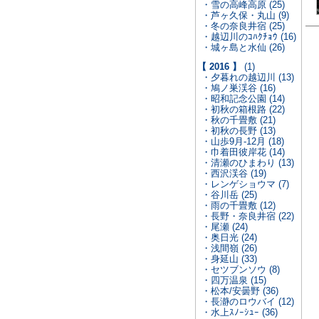
・雪の高峰高原 (25)
・芦ヶ久保・丸山 (9)
・冬の奈良井宿 (25)
・越辺川のｺﾊｸﾁｮｳ (16)
・城ヶ島と水仙 (26)
【 2016 】
(1)
・夕暮れの越辺川 (13)
・鳩ノ巣渓谷 (16)
・昭和記念公園 (14)
・初秋の箱根路 (22)
・秋の千畳敷 (21)
・初秋の長野 (13)
・山歩9月-12月 (18)
・巾着田彼岸花 (14)
・清瀬のひまわり (13)
・西沢渓谷 (19)
・レンゲショウマ (7)
・谷川岳 (25)
・雨の千畳敷 (12)
・長野・奈良井宿 (22)
・尾瀬 (24)
・奥日光 (24)
・浅間嶺 (26)
・身延山 (33)
・セツブンソウ (8)
・四万温泉 (15)
・松本/安曇野 (36)
・長瀞のロウバイ (12)
・水上ｽﾉｰｼｭｰ (36)