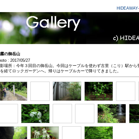
HIDEAWAY-
Picture At A
霧の御岳山
oto : 2017/05/27
影場所：今年３回目の御岳山。今回はケーブルを使わず古里（こり）駅から
を経てロックガーデンへ。帰りはケーブルカーで降りてきました。