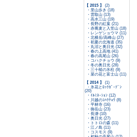
【 2015 】
(2)
・里山歩き (18)
・雲取山 (13)
・高水三山 (19)
・長野の紅葉 (21)
・赤蕎麦と入笠山 (18)
・レンゲショウマ (11)
・北横岳/高峰山 (27)
・初夏の北海道 (35)
・丸沼と奥日光 (32)
・春の上高地 (41)
・春の高尾山 (26)
・コハクチョウ (9)
・冬の奥日光 (28)
・三十槌の氷柱 (9)
・菜の花と富士山 (11)
【 2014 】
(1)
・氷花とﾛｯｸｶﾞｰﾃﾞﾝ
(20)
・ｲﾙﾐﾈｰｼｮﾝ (12)
・川越のｺﾊｸﾁｮｳ (8)
・平林寺 (16)
・御岳山 (23)
・長瀞 (10)
・奥日光 (27)
・トトロの森 (11)
・江ノ島 (11)
・コスモス (9)
・初秋の高尾山 (12)