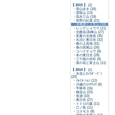
【 2015 】
(2)
・里山歩き (18)
・雲取山 (13)
・高水三山 (19)
・長野の紅葉 (21)
・赤蕎麦と入笠山 (18)
・レンゲショウマ (11)
・北横岳/高峰山 (27)
・初夏の北海道 (35)
・丸沼と奥日光 (32)
・春の上高地 (41)
・春の高尾山 (26)
・コハクチョウ (9)
・冬の奥日光 (28)
・三十槌の氷柱 (9)
・菜の花と富士山 (11)
【 2014 】
(1)
・氷花とﾛｯｸｶﾞｰﾃﾞﾝ
(20)
・ｲﾙﾐﾈｰｼｮﾝ (12)
・川越のｺﾊｸﾁｮｳ (8)
・平林寺 (16)
・御岳山 (23)
・長瀞 (10)
・奥日光 (27)
・トトロの森 (11)
・江ノ島 (11)
・コスモス (9)