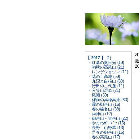
オ
【 2017 】
(1)
撮
・紅葉の奥日光 (19)
2
・初秋の高尾山 (21)
・レンゲショウマ (11)
・花の上高地 (59)
・丸沼と白根山 (60)
・行田の古代蓮 (11)
・入笠山湿原 (21)
・尾瀬 (50)
・梅雨の高峰高原 (60)
・霧の御岳山 (16)
・春の榛名山 (38)
・両神山 (12)
・御岳山～大岳山 (22)
・やまねｶﾞｰﾃﾞﾝ (15)
・長野 山野草 (13)
・早春の御岳山 (16)
・春の高尾山 (17)