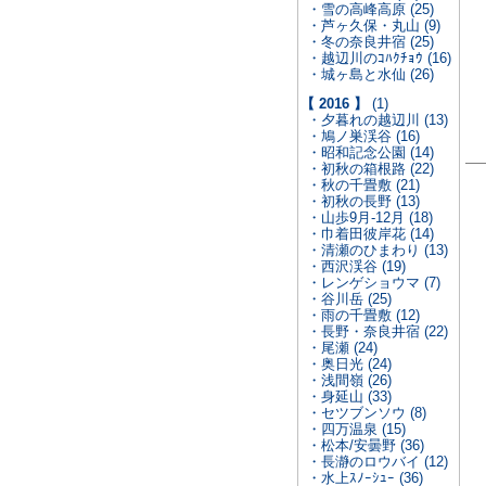
・雪の高峰高原 (25)
・芦ヶ久保・丸山 (9)
・冬の奈良井宿 (25)
・越辺川のｺﾊｸﾁｮｳ (16)
・城ヶ島と水仙 (26)
【 2016 】
(1)
・夕暮れの越辺川 (13)
・鳩ノ巣渓谷 (16)
・昭和記念公園 (14)
・初秋の箱根路 (22)
・秋の千畳敷 (21)
・初秋の長野 (13)
・山歩9月-12月 (18)
・巾着田彼岸花 (14)
・清瀬のひまわり (13)
・西沢渓谷 (19)
・レンゲショウマ (7)
・谷川岳 (25)
・雨の千畳敷 (12)
・長野・奈良井宿 (22)
・尾瀬 (24)
・奥日光 (24)
・浅間嶺 (26)
・身延山 (33)
・セツブンソウ (8)
・四万温泉 (15)
・松本/安曇野 (36)
・長瀞のロウバイ (12)
・水上ｽﾉｰｼｭｰ (36)