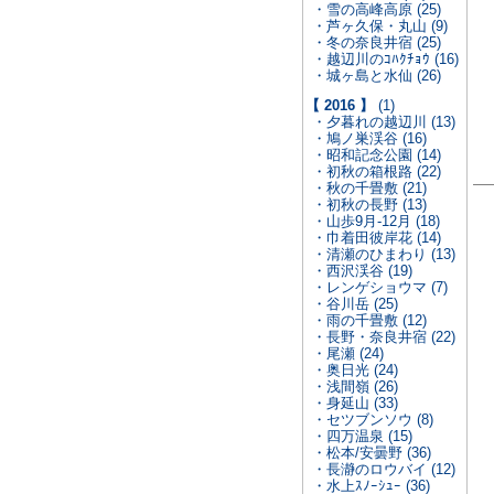
・雪の高峰高原 (25)
・芦ヶ久保・丸山 (9)
・冬の奈良井宿 (25)
・越辺川のｺﾊｸﾁｮｳ (16)
・城ヶ島と水仙 (26)
【 2016 】
(1)
・夕暮れの越辺川 (13)
・鳩ノ巣渓谷 (16)
・昭和記念公園 (14)
・初秋の箱根路 (22)
・秋の千畳敷 (21)
・初秋の長野 (13)
・山歩9月-12月 (18)
・巾着田彼岸花 (14)
・清瀬のひまわり (13)
・西沢渓谷 (19)
・レンゲショウマ (7)
・谷川岳 (25)
・雨の千畳敷 (12)
・長野・奈良井宿 (22)
・尾瀬 (24)
・奥日光 (24)
・浅間嶺 (26)
・身延山 (33)
・セツブンソウ (8)
・四万温泉 (15)
・松本/安曇野 (36)
・長瀞のロウバイ (12)
・水上ｽﾉｰｼｭｰ (36)