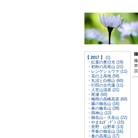
陽
【 2017 】
(1)
撮
・紅葉の奥日光 (19)
早
・初秋の高尾山 (21)
2
・レンゲショウマ (11)
・花の上高地 (59)
・丸沼と白根山 (60)
・行田の古代蓮 (11)
・入笠山湿原 (21)
・尾瀬 (50)
・梅雨の高峰高原 (60)
・霧の御岳山 (16)
・春の榛名山 (38)
・両神山 (12)
・御岳山～大岳山 (22)
・やまねｶﾞｰﾃﾞﾝ (15)
・長野 山野草 (13)
・早春の御岳山 (16)
・春の高尾山 (17)