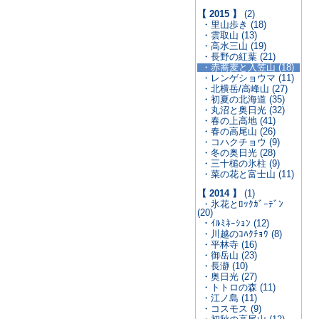
【 2015 】
(2)
・里山歩き (18)
・雲取山 (13)
・高水三山 (19)
・長野の紅葉 (21)
・赤蕎麦と入笠山 (18)
・レンゲショウマ (11)
・北横岳/高峰山 (27)
・初夏の北海道 (35)
・丸沼と奥日光 (32)
・春の上高地 (41)
・春の高尾山 (26)
・コハクチョウ (9)
・冬の奥日光 (28)
・三十槌の氷柱 (9)
・菜の花と富士山 (11)
【 2014 】
(1)
・氷花とﾛｯｸｶﾞｰﾃﾞﾝ
(20)
・ｲﾙﾐﾈｰｼｮﾝ (12)
・川越のｺﾊｸﾁｮｳ (8)
・平林寺 (16)
・御岳山 (23)
・長瀞 (10)
・奥日光 (27)
・トトロの森 (11)
・江ノ島 (11)
・コスモス (9)