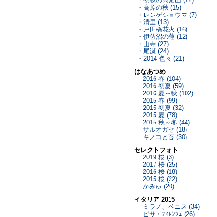
・初秋の高尾山 (12)
・高原の秋 (15)
・レンゲショウマ (7)
・清里 (13)
・戸田橋花火 (16)
・伊佐沼の蓮 (12)
・山寺 (27)
・尾瀬 (24)
・2014 色々 (21)
はなあつめ
2016 春 (104)
2016 初夏 (59)
2016 夏～秋 (102)
2015 春 (99)
2015 初夏 (32)
2015 夏 (78)
2015 秋～冬 (44)
サルオガセ (18)
キノコと苔 (30)
セレクトフォト
2019 桜 (3)
2017 桜 (25)
2016 桜 (18)
2015 桜 (22)
かみゅ (20)
イタリア 2015
ミラノ、ベニス (34)
ピサ・ﾌｨﾚﾝﾂｪ (26)