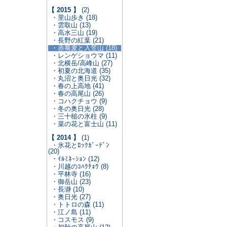
【 2015 】
(2)
・里山歩き (18)
・雲取山 (13)
・高水三山 (19)
・長野の紅葉 (21)
・赤蕎麦と入笠山 (18)
・レンゲショウマ (11)
・北横岳/高峰山 (27)
・初夏の北海道 (35)
・丸沼と奥日光 (32)
・春の上高地 (41)
・春の高尾山 (26)
・コハクチョウ (9)
・冬の奥日光 (28)
・三十槌の氷柱 (9)
・菜の花と富士山 (11)
【 2014 】
(1)
・氷花とﾛｯｸｶﾞｰﾃﾞﾝ
(20)
・ｲﾙﾐﾈｰｼｮﾝ (12)
・川越のｺﾊｸﾁｮｳ (8)
・平林寺 (16)
・御岳山 (23)
・長瀞 (10)
・奥日光 (27)
・トトロの森 (11)
・江ノ島 (11)
・コスモス (9)