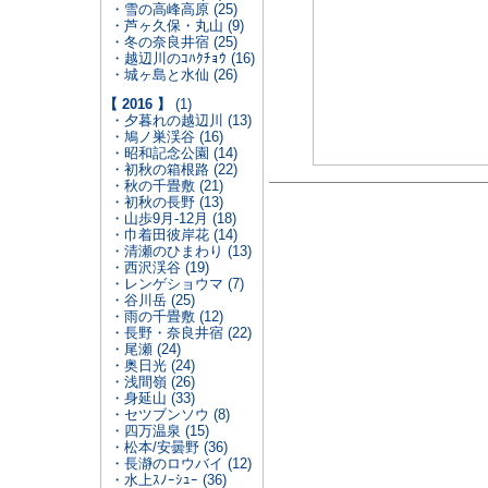
・雪の高峰高原 (25)
・芦ヶ久保・丸山 (9)
・冬の奈良井宿 (25)
・越辺川のｺﾊｸﾁｮｳ (16)
・城ヶ島と水仙 (26)
【 2016 】
(1)
・夕暮れの越辺川 (13)
・鳩ノ巣渓谷 (16)
・昭和記念公園 (14)
・初秋の箱根路 (22)
・秋の千畳敷 (21)
・初秋の長野 (13)
・山歩9月-12月 (18)
・巾着田彼岸花 (14)
・清瀬のひまわり (13)
・西沢渓谷 (19)
・レンゲショウマ (7)
・谷川岳 (25)
・雨の千畳敷 (12)
・長野・奈良井宿 (22)
・尾瀬 (24)
・奥日光 (24)
・浅間嶺 (26)
・身延山 (33)
・セツブンソウ (8)
・四万温泉 (15)
・松本/安曇野 (36)
・長瀞のロウバイ (12)
・水上ｽﾉｰｼｭｰ (36)