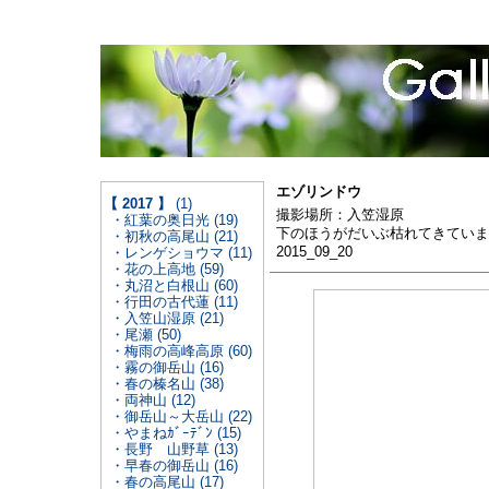
エゾリンドウ
【 2017 】
(1)
撮影場所：入笠湿原
・紅葉の奥日光 (19)
下のほうがだいぶ枯れてきていま
・初秋の高尾山 (21)
2015_09_20
・レンゲショウマ (11)
・花の上高地 (59)
・丸沼と白根山 (60)
・行田の古代蓮 (11)
・入笠山湿原 (21)
・尾瀬 (50)
・梅雨の高峰高原 (60)
・霧の御岳山 (16)
・春の榛名山 (38)
・両神山 (12)
・御岳山～大岳山 (22)
・やまねｶﾞｰﾃﾞﾝ (15)
・長野 山野草 (13)
・早春の御岳山 (16)
・春の高尾山 (17)